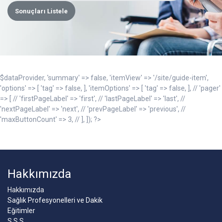
Sonuçları Listele
$dataProvider, 'summary' => false, 'itemView' => '/site/guide-item',
'options' => [ 'tag' => false, ], 'itemOptions' => [ 'tag' => false, ], // 'pager'
=> [ // 'firstPageLabel' => 'first', // 'lastPageLabel' => 'last', //
'nextPageLabel' => 'next', // 'prevPageLabel' => 'previous', //
'maxButtonCount' => 3, // ], ]); ?>
Hakkımızda
Hakkımızda
Sağlık Profesyonelleri ve Dakik
Eğitimler
S.S.S.