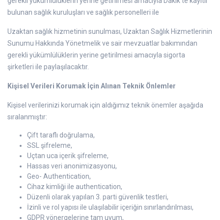
gerekli yükümlülüklerin yerine getirilmesi amacıyla Dakik’te kayıtlı
bulunan sağlık kuruluşları ve sağlık personelleri ile
Uzaktan sağlık hizmetinin sunulması, Uzaktan Sağlık Hizmetlerinin
Sunumu Hakkında Yönetmelik ve sair mevzuatlar bakımından
gerekli yükümlülüklerin yerine getirilmesi amacıyla sigorta
şirketleri ile paylaşılacaktır.
Kişisel Verileri Korumak İçin Alınan Teknik Önlemler
Kişisel verilerinizi korumak için aldığımız teknik önemler aşağıda
sıralanmıştır:
Çift taraflı doğrulama,
SSL şifreleme,
Uçtan uca içerik şifreleme,
Hassas veri anonimizasyonu,
Geo- Authentication,
Cihaz kimliği ile authentication,
Düzenli olarak yapılan 3. parti güvenlik testleri,
İzinli ve rol yapısı ile ulaşılabilir içeriğin sınırlandırılması,
GDPR yönergelerine tam uyum,