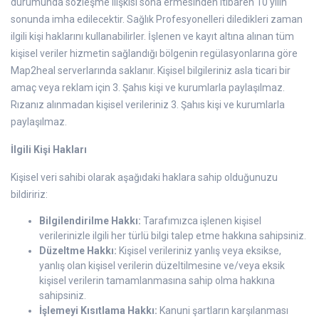
durumunda sözleşme ilişkisi sona ermesinden itibaren 10 yılın
sonunda imha edilecektir. Sağlık Profesyonelleri diledikleri zaman
ilgili kişi haklarını kullanabilirler. İşlenen ve kayıt altına alınan tüm
kişisel veriler hizmetin sağlandığı bölgenin regülasyonlarına göre
Map2heal serverlarında saklanır. Kişisel bilgileriniz asla ticari bir
amaç veya reklam için 3. Şahıs kişi ve kurumlarla paylaşılmaz.
Rızanız alınmadan kişisel verileriniz 3. Şahıs kişi ve kurumlarla
paylaşılmaz.
İlgili Kişi Hakları
Kişisel veri sahibi olarak aşağıdaki haklara sahip olduğunuzu
bildiririz:
Bilgilendirilme Hakkı:
Tarafımızca işlenen kişisel
verilerinizle ilgili her türlü bilgi talep etme hakkına sahipsiniz.
Düzeltme Hakkı:
Kişisel verileriniz yanlış veya eksikse,
yanlış olan kişisel verilerin düzeltilmesine ve/veya eksik
kişisel verilerin tamamlanmasına sahip olma hakkına
sahipsiniz.
İşlemeyi Kısıtlama Hakkı:
Kanuni şartların karşılanması