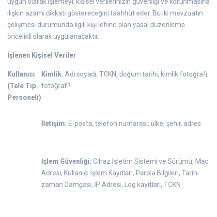
uygun olarak işlemeyi, kişisel verilerinizin güvenliği ve korunmasına
ilişkin azami dikkati göstereceğini taahhüt eder. Bu iki mevzuatın
çelişmesi durumunda ilgili kişi lehine olan yasal düzenleme
öncelikli olarak uygulanacaktır.
İşlenen Kişisel Veriler
Kullanıcı
Kimlik:
Adı soyadı, TCKN, doğum tarihi, kimlik fotoğrafı,
(Tele Tıp
fotoğraf?
Personeli)
İletişim:
E-posta, telefon numarası, ülke, şehir, adres
İşlem Güvenliği:
Cihaz İşletim Sistemi ve Sürümü, Mac
Adresi, Kullanıcı İşlem Kayıtları, Parola Bilgileri, Tarih-
zaman Damgası, IP Adresi, Log kayıtları, TCKN