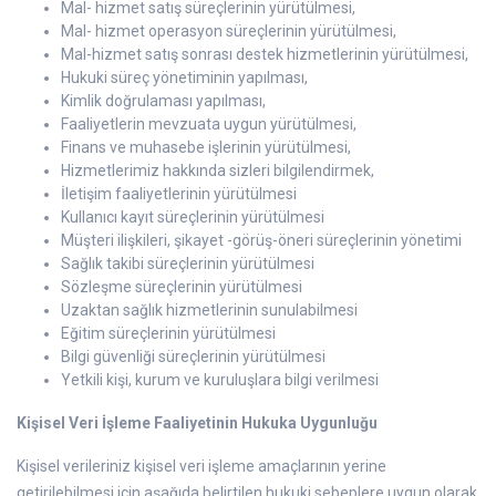
Mal- hizmet satış süreçlerinin yürütülmesi,
Mal- hizmet operasyon süreçlerinin yürütülmesi,
Mal-hizmet satış sonrası destek hizmetlerinin yürütülmesi,
Hukuki süreç yönetiminin yapılması,
Kimlik doğrulaması yapılması,
Faaliyetlerin mevzuata uygun yürütülmesi,
Finans ve muhasebe işlerinin yürütülmesi,
Hizmetlerimiz hakkında sizleri bilgilendirmek,
İletişim faaliyetlerinin yürütülmesi
Kullanıcı kayıt süreçlerinin yürütülmesi
Müşteri ilişkileri, şikayet -görüş-öneri süreçlerinin yönetimi
Sağlık takibi süreçlerinin yürütülmesi
Sözleşme süreçlerinin yürütülmesi
Uzaktan sağlık hizmetlerinin sunulabilmesi
Eğitim süreçlerinin yürütülmesi
Bilgi güvenliği süreçlerinin yürütülmesi
Yetkili kişi, kurum ve kuruluşlara bilgi verilmesi
Kişisel Veri İşleme Faaliyetinin Hukuka Uygunluğu
Kişisel verileriniz kişisel veri işleme amaçlarının yerine
getirilebilmesi için aşağıda belirtilen hukuki sebeplere uygun olarak