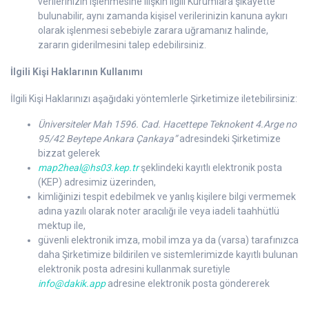
verilerinizin işlenmesine ilişkin ilgili Kurumlara şikayette
bulunabilir, aynı zamanda kişisel verilerinizin kanuna aykırı
olarak işlenmesi sebebiyle zarara uğramanız halinde,
zararın giderilmesini talep edebilirsiniz.
İlgili Kişi Haklarının Kullanımı
İlgili Kişi Haklarınızı aşağıdaki yöntemlerle Şirketimize iletebilirsiniz:
Üniversiteler Mah 1596. Cad. Hacettepe Teknokent 4.Arge no
95/42 Beytepe Ankara Çankaya”
adresindeki Şirketimize
bizzat gelerek
map2heal@hs03.kep.tr
şeklindeki kayıtlı elektronik posta
(KEP) adresimiz üzerinden,
kimliğinizi tespit edebilmek ve yanlış kişilere bilgi vermemek
adına yazılı olarak noter aracılığı ile veya iadeli taahhütlü
mektup ile,
güvenli elektronik imza, mobil imza ya da (varsa) tarafınızca
daha Şirketimize bildirilen ve sistemlerimizde kayıtlı bulunan
elektronik posta adresini kullanmak suretiyle
info@dakik.app
adresine elektronik posta göndererek