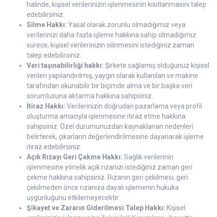
halinde, kişisel verilerinizin işlenmesinin kısıtlanmasını talep
edebilirsiniz.
Silme Hakkı:
Yasal olarak zorunlu olmadığımız veya
verilerinizi daha fazla işleme hakkına sahip olmadığımız
sürece, kişisel verilerinizin silinmesini istediğiniz zaman
talep edebilirsiniz.
Veri taşınabilirliği hakkı:
Şirkete sağlamış olduğunuz kişisel
verileri yapılandırılmış, yaygın olarak kullanılan ve makine
tarafından okunabilir bir biçimde alma ve bir başka veri
sorumlusuna aktarma hakkına sahipsiniz.
İtiraz Hakkı:
Verilerinizin doğrudan pazarlama veya profil
oluşturma amacıyla işlenmesine itiraz etme hakkına
sahipsiniz. Özel durumunuzdan kaynaklanan nedenleri
belirterek, çıkarların değerlendirilmesine dayanarak işleme
itiraz edebilirsiniz.
Açık Rızayı Geri Çekme Hakkı:
Sağlık verilerinin
işlenmesine yönelik açık rızanızı istediğiniz zaman geri
çekme hakkına sahipsiniz. Rızanın geri çekilmesi, geri
çekilmeden önce rızanıza dayalı işlemenin hukuka
uygunluğunu etkilemeyecektir.
Şikayet ve Zararın Giderilmesi Talep Hakkı:
Kişisel