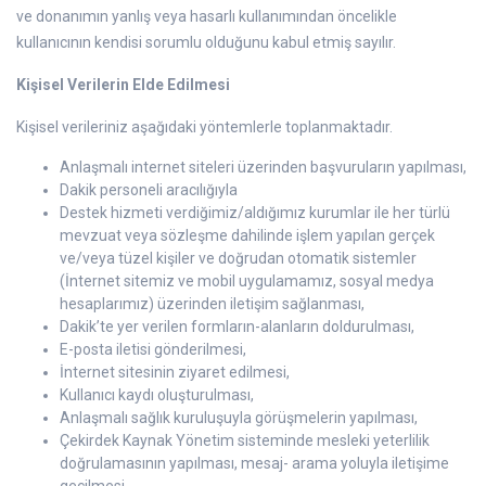
ve donanımın yanlış veya hasarlı kullanımından öncelikle
kullanıcının kendisi sorumlu olduğunu kabul etmiş sayılır.
Kişisel Verilerin Elde Edilmesi
Kişisel verileriniz aşağıdaki yöntemlerle toplanmaktadır.
Anlaşmalı internet siteleri üzerinden başvuruların yapılması,
Dakik personeli aracılığıyla
Destek hizmeti verdiğimiz/aldığımız kurumlar ile her türlü
mevzuat veya sözleşme dahilinde işlem yapılan gerçek
ve/veya tüzel kişiler ve doğrudan otomatik sistemler
(İnternet sitemiz ve mobil uygulamamız, sosyal medya
hesaplarımız) üzerinden iletişim sağlanması,
Dakik’te yer verilen formların-alanların doldurulması,
E-posta iletisi gönderilmesi,
İnternet sitesinin ziyaret edilmesi,
Kullanıcı kaydı oluşturulması,
Anlaşmalı sağlık kuruluşuyla görüşmelerin yapılması,
Çekirdek Kaynak Yönetim sisteminde mesleki yeterlilik
doğrulamasının yapılması, mesaj- arama yoluyla iletişime