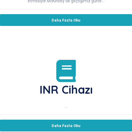
etmesiyle McKinsey’de geçtiğimiz günle...
Daha Fazla Oku
INR Cihazı
...
Daha Fazla Oku